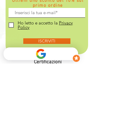
Ottieni uno sconto del 10% sul
primo ordine
Ho letto e accetto la
Privacy
Policy
ISCRIVITI
Certificazioni
Azienda biologica
Metodi di pagamento
Spedizione
gratuita
sopra i 50€