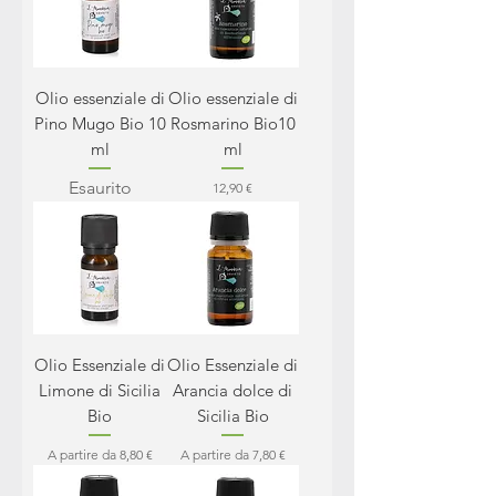
Olio essenziale di
Olio essenziale di
Pino Mugo Bio 10
Rosmarino Bio10
ml
ml
Esaurito
Prezzo
12,90 €
Olio Essenziale di
Olio Essenziale di
Limone di Sicilia
Arancia dolce di
Bio
Sicilia Bio
Prezzo scontato
Prezzo scontato
A partire da
8,80 €
A partire da
7,80 €