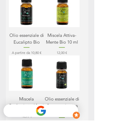
Olio essenziale di
Miscela Attiva-
Eucalipto Bio
Mente Bio 10 ml
Prezzo scontato
Prezzo
A partire da
10,80 €
12,00 €
Miscela
Olio essenziale di
Profum'aria 10 ml
Carota selvatica
Bio 5 ml
Prezzo
12,00 €
Prezzo
50,00 €