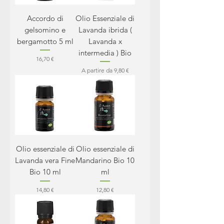
Accordo di
Olio Essenziale di
gelsomino e
Lavanda ibrida (
bergamotto 5 ml
Lavanda x
intermedia ) Bio
Prezzo
16,70 €
Prezzo scontato
A partire da
9,80 €
Olio essenziale di
Olio essenziale di
Lavanda vera Fine
Mandarino Bio 10
Bio 10 ml
ml
Prezzo
Prezzo
14,80 €
12,80 €