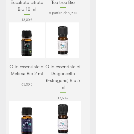
Eucalipto citrato
Tea tree Bio
Bio 10 ml
Prezzo scontato
A partire da
9,90 €
Prezzo
13,00 €
Olio essenziale di
Olio essenziale di
Melissa Bio 2 ml
Dragoncello
(Estragone) Bio 5
Prezzo
65,00 €
ml
Prezzo
13,60 €