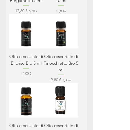
Bergamotto 5 ml
10 ml
12,60 €
Prezzo regolare
Prezzo scontato
Prezzo
6,30 €
13,80 €
Olio essenziale di
Olio essenziale di
Elicriso Bio 5 ml
Finocchietto Bio 5
ml
Prezzo
44,00 €
9,80 €
Prezzo regolare
Prezzo scontato
7,35 €
Olio essenziale di
Olio essenziale di