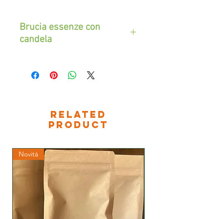
Brucia essenze con
candela
Brucia essenze in ceramica
bianca, motivo libellule.
Dimensioni 13x9 cm
RELATED
PRODUCT
Novità
Novità