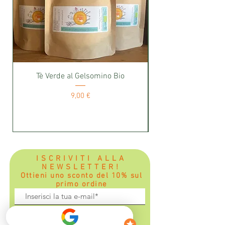
Tè Verde al Gelsomino Bio
Prezzo
9,00 €
ISCRIVITI ALLA
NEWSLETTER!
Ottieni uno sconto del 10% sul
primo ordine
Ho letto e accetto la
Privacy
Policy