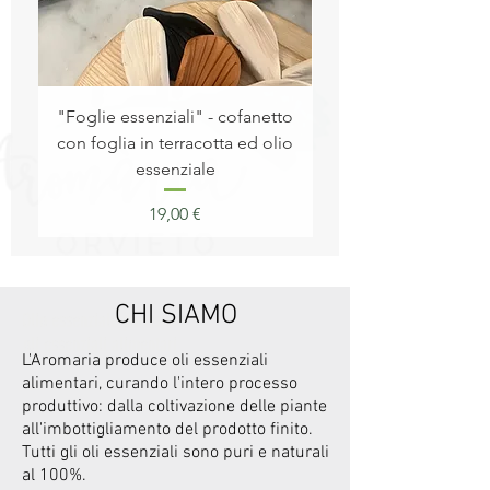
"Foglie essenziali" - cofanetto
Idrolato di Zenzero 
con foglia in terracotta ed olio
essenziale
Prezzo
19,00 €
CHI SIAMO
Olio essenziale purissimo
oli essenziali alimentari
L'Aromaria produce oli essenziali
alimentari, curando l'intero processo
produttivo: dalla coltivazione delle piante
all'imbottigliamento del prodotto finito.
Tutti gli oli essenziali sono puri e naturali
al 100%.