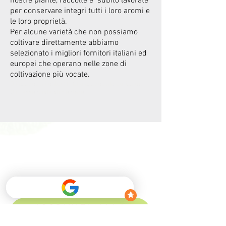
nostre piante, raccolte e subito lavorate
per conservare integri tutti i loro aromi e
le loro proprietà.
Per alcune varietà che non possiamo
coltivare direttamente abbiamo
selezionato i migliori fornitori italiani ed
europei che operano nelle zone di
coltivazione più vocate.
Oli essenziali naturali Olio essenziale purissimo
Olio essenziale alimentare
ISCRIVITI ALLA
NEWSLETTER!
Ottieni uno sconto del 10% sul