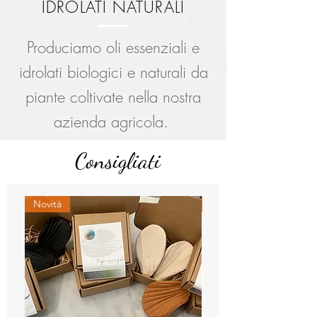
IDROLATI NATURALI
Produciamo oli essenziali e
idrolati biologici e naturali da
piante coltivate nella nostra
azienda agricola.
Consi
gliati
Novità
Novità